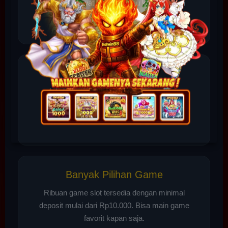
dihubungi lewat live chat atau kontak resmi
lainnya.
Promosi & Bonus
Ada bonus dan promosi rutin yang terus
diperbarui. Cocok buat yang suka ambil
keuntungan tambahan.
Banyak Pilihan Game
Ribuan game slot tersedia dengan minimal
deposit mulai dari Rp10.000. Bisa main game
favorit kapan saja.