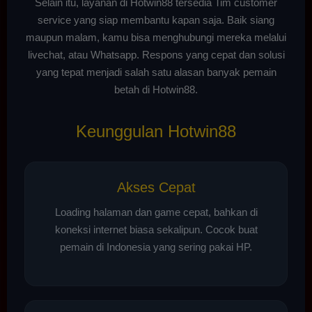
Selain itu, layanan di Hotwin88 tersedia Tim customer
service yang siap membantu kapan saja. Baik siang
maupun malam, kamu bisa menghubungi mereka melalui
livechat, atau Whatsapp. Respons yang cepat dan solusi
yang tepat menjadi salah satu alasan banyak pemain
betah di Hotwin88.
Keunggulan Hotwin88
Akses Cepat
Loading halaman dan game cepat, bahkan di
koneksi internet biasa sekalipun. Cocok buat
pemain di Indonesia yang sering pakai HP.