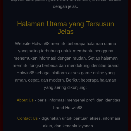
dengan jelas.
Halaman Utama yang Tersusun
Jelas
Website Hotwin88 memiliki beberapa halaman utama
yang saling terhubung untuk membantu pengguna
menemukan informasi dengan mudah. Setiap halaman
memiliki fungsi berbeda dan mendukung identitas brand
Hotwin88 sebagai platform akses game online yang
aman, cepat, dan modern. Berikut beberapa halaman
yang sering dikunjungi:
About Us
- berisi informasi mengenai profil dan identitas
brand Hotwin88.
Contact Us
- digunakan untuk bantuan akses, informasi
akun, dan kendala layanan.