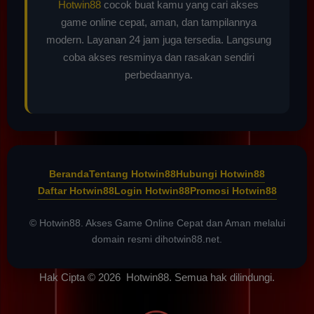
Hotwin88
cocok buat kamu yang cari akses
game online cepat, aman, dan tampilannya
modern. Layanan 24 jam juga tersedia. Langsung
coba akses resminya dan rasakan sendiri
perbedaannya.
Beranda
Tentang Hotwin88
Hubungi Hotwin88
Daftar Hotwin88
Login Hotwin88
Promosi Hotwin88
© Hotwin88. Akses Game Online Cepat dan Aman melalui
domain resmi dihotwin88.net.
Hak Cipta © 2026
Hotwin88
. Semua hak dilindungi.