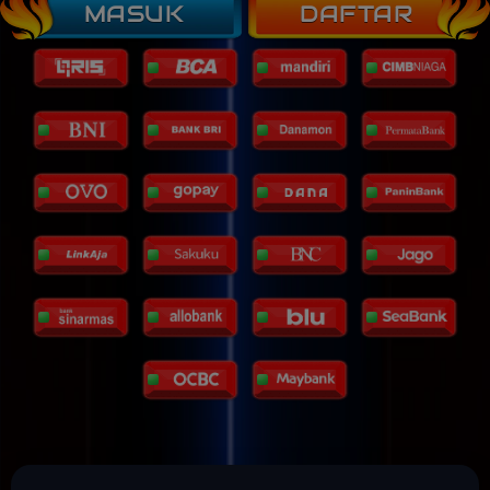
MASUK
DAFTAR